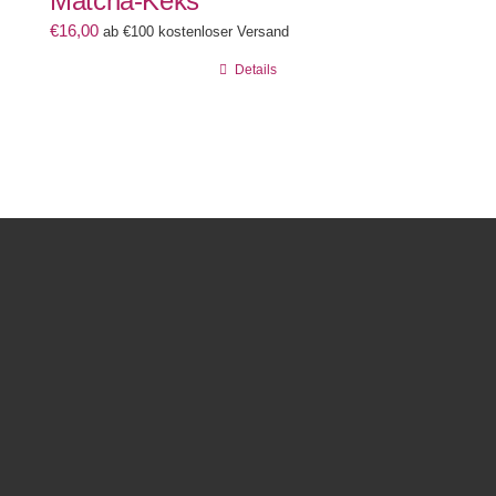
Matcha-Keks
€
16,00
ab €100 kostenloser Versand
Details