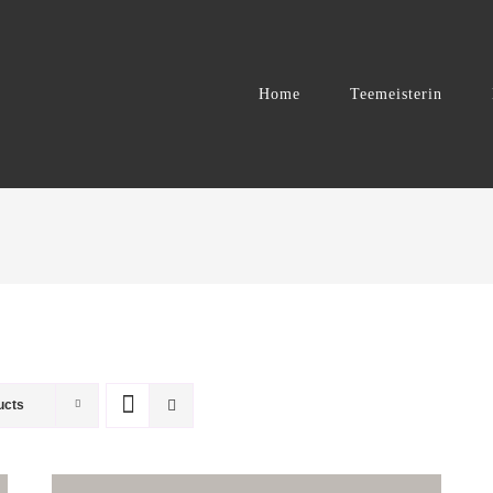
Home
Teemeisterin
ucts