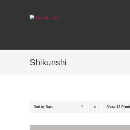
Skip
to
content
Shikunshi
Sort by
Date
Show
12 Prod