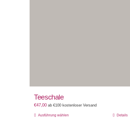
Teeschale
€
47,00
ab €100 kostenloser Versand
Dieses
Ausführung wählen
Details
Produkt
weist