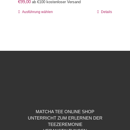
€
99,00
ab €100 kostenloser Versand
Dieses
Ausführung wählen
Details
Produkt
weist
mehrere
Varianten
auf.
Die
Optionen
können
auf
der
Produktseite
gewählt
werden
MATCHA TEE ONLINE SHOP
UNTERRICHT ZUM ERLERNEN DER
TEEZEREMONIE