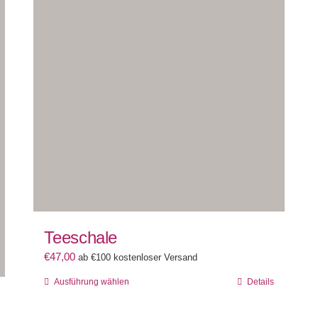
Teeschale
€
47,00
ab €100 kostenloser Versand
Dieses
Ausführung wählen
Details
Produkt
weist