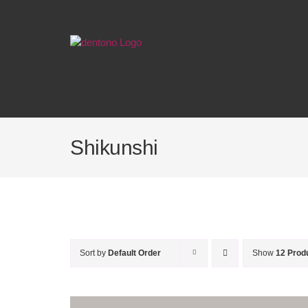
Skip
to
content
Shikunshi
Sort by
Default Order
Show
12 Prod