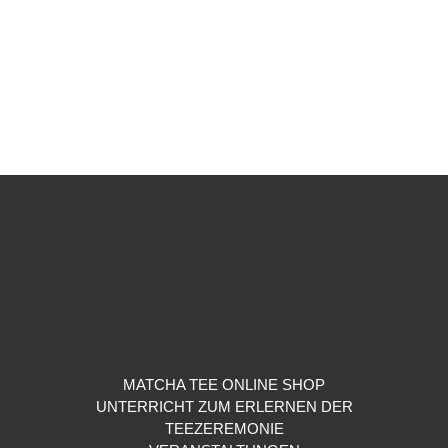
mehrere
Varianten
auf.
Die
Optionen
können
auf
der
Produktseite
gewählt
werden
MATCHA TEE ONLINE SHOP
UNTERRICHT ZUM ERLERNEN DER
TEEZEREMONIE