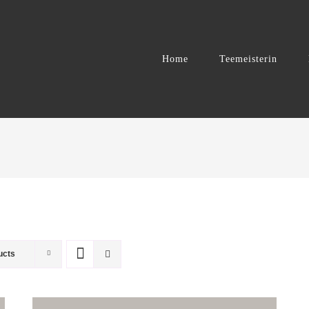
Home
Teemeisterin
ucts