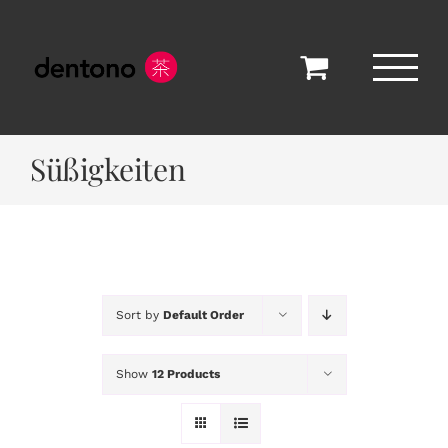
Skip
to
content
Süßigkeiten
Sort by
Default Order
Show
12 Products