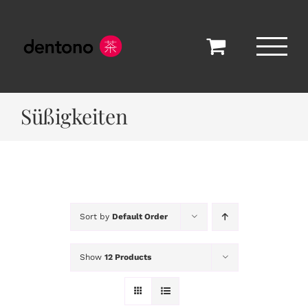
Skip
to
content
Süßigkeiten
Sort by
Default Order
Show
12 Products