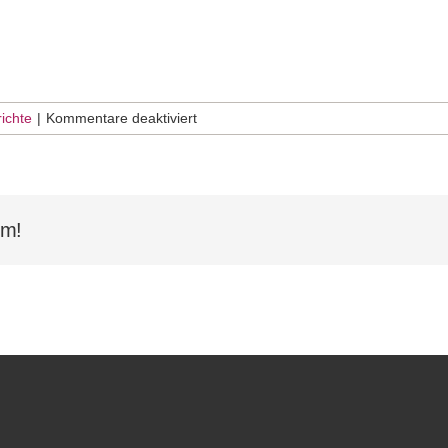
für
ichte
|
Kommentare deaktiviert
Teezeremonie
WAZA
rm!