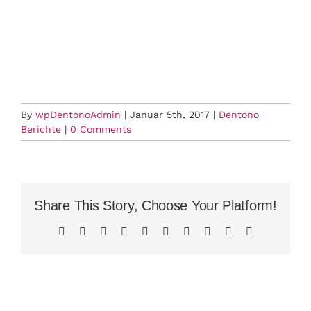
By
wpDentonoAdmin
|
Januar 5th, 2017
|
Dentono
Berichte
|
0 Comments
Share This Story, Choose Your Platform!
Facebook
X
Reddit
LinkedIn
WhatsApp
Tumblr
Pinterest
Vk
Xing
Email